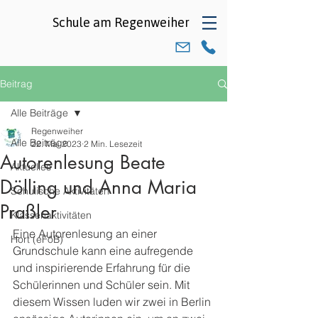
Schule am
Regenweiher
Beitrag
Alle Beiträge
Regenweiher
Alle Beiträge
22. Mai 2023
2 Min. Lesezeit
Autorenlesung Beate
Aktuelles
Dölling und Anna Maria
Schulische Aktivitäten
Praßler
Klassenaktivitäten
Eine Autorenlesung an einer 
Hort (eFöB)
Grundschule kann eine aufregende 
und inspirierende Erfahrung für die 
Schülerinnen und Schüler sein. Mit 
diesem Wissen luden wir zwei in Berlin 