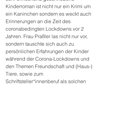
Kinderroman ist nicht nur ein Krimi um 
ein Kaninchen sondern es weckt auch 
Erinnerungen an die Zeit des 
coronabedingten Lockdowns vor 2 
Jahren. Frau Praßler las nicht nur vor, 
sondern tauschte sich auch zu 
persönlichen Erfahrungen der Kinder 
während der Corona-Lockdowns und 
den Themen Freundschaft und (Haus-) 
Tiere, sowie zum 
Schriftsteller*innenberuf als solchen 
und zu den unterschiedlichen Medien 
Film und Buch aus. Am Ende der 
Lesung gab es für alle die Möglichkeit 
sich bei Frau Praßler eine 
Autogrammkarte abzuholen. 
Die zwei Tage haben gezeigt, dass 