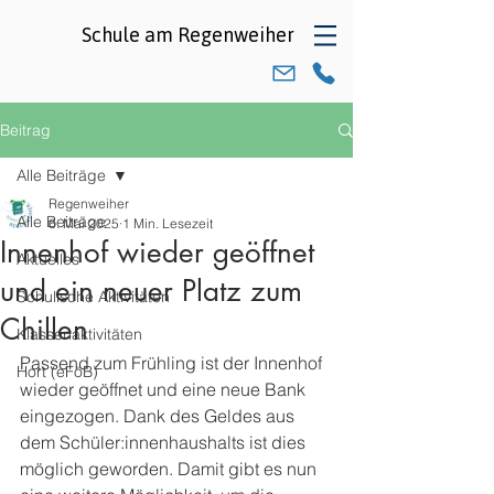
Schule am
Regenweiher
Beitrag
Alle Beiträge
Regenweiher
Alle Beiträge
6. Mai 2025
1 Min. Lesezeit
Innenhof wieder geöffnet
Aktuelles
und ein neuer Platz zum
Schulische Aktivitäten
Chillen
Klassenaktivitäten
Passend zum Frühling ist der Innenhof 
Hort (eFöB)
wieder geöffnet und eine neue Bank 
eingezogen. Dank des Geldes aus 
dem Schüler:innenhaushalts ist dies 
möglich geworden. Damit gibt es nun 