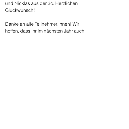
und Nicklas aus der 3c. Herzlichen 
Glückwunsch! 
Danke an alle Teilnehmer:innen! Wir 
hoffen, dass ihr im nächsten Jahr auch 
dabei seid und noch mehr Kinder 
mutig sind.
Schulische Aktivitäten
Alle ansehen
Aktuelle Beiträge