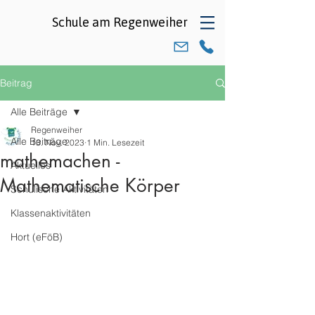
Schule am
Regenweiher
Beitrag
Alle Beiträge
Regenweiher
Alle Beiträge
13. Nov. 2023
1 Min. Lesezeit
mathemachen -
Aktuelles
Mathematische Körper
Schulische Aktivitäten
Klassenaktivitäten
Hort (eFöB)