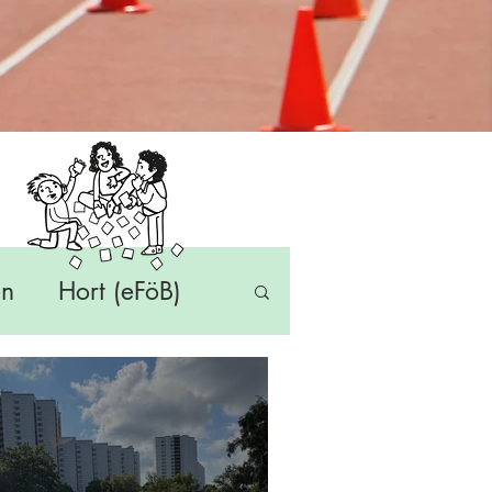
en
Hort (eFöB)