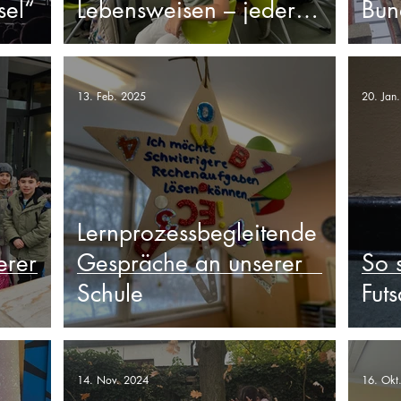
sel“
Lebensweisen – jeder
Bun
Mensch ist besonders“
13. Feb. 2025
20. Jan
Lernprozessbegleitende
erer
Gespräche an unserer
So 
Schule
Fut
14. Nov. 2024
16. Okt