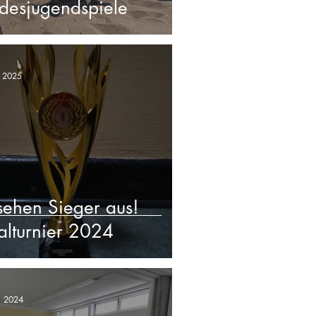
desjugendspiele
. 2025
sehen Sieger aus!
salturnier 2024
. 2024