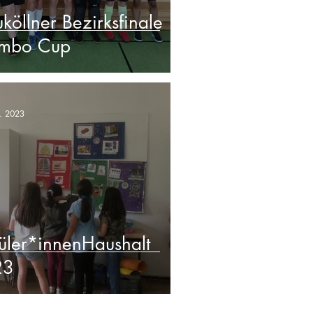
köllner Bezirksfinale
mbo Cup
. 2023
üler*innenHaushalt
23