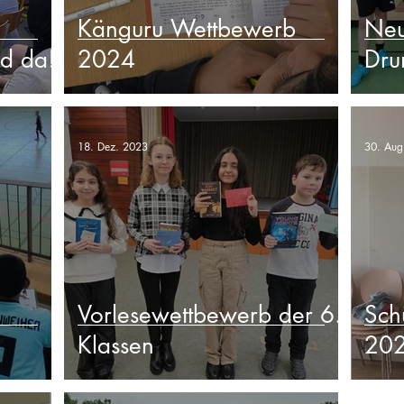
Känguru Wettbewerb
Neu
nd da!
2024
Dru
18. Dez. 2023
30. Aug
Vorlesewettbewerb der 6.
Sch
Klassen
20