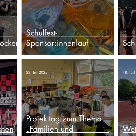
Schulfest-
Socken
Sponsor:innenlauf
Sch
22. Juli 2025
18. Jun
Projekttag zum Thema
chen
„Familien und
Wet