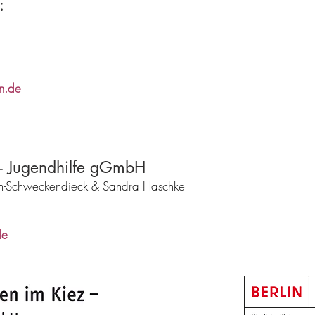
:
n.de
- Jugendhilfe gGmbH
an-Schweckendieck & Sandra Haschke
de
e