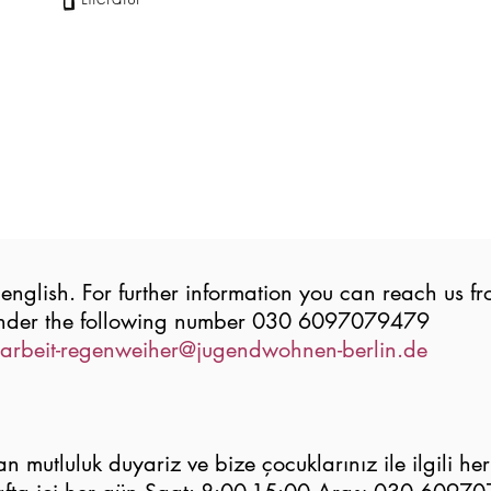
 english. For further information you can reach us 
nder the following number 030 6097079479
larbeit-regenweiher@jugendwohnen-berlin.de
n mutluluk duyariz ve bize çocuklarınız ile ilgili he