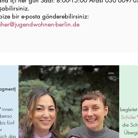
 hafta içi her gün Saat: 8:00-15:00 Arası 030 60
abilirsiniz.
Unser Team
ize bir e-posta gönderebilirsiniz:
eiher@jugendwohnen-berlin.de
nagment)
r*innen
begleite
Ebenso
Schüler
bis fünf
die Sch
r
Übergä
sich das