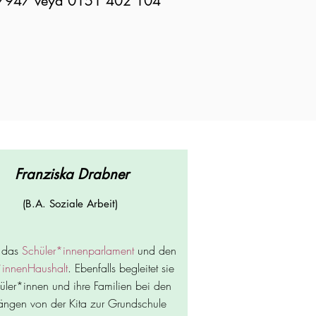
9707947 veya 0151 402 104
Franziska Drabner
(B.A. Soziale Arbeit)
t das
Schüler*innenparlament
und den
*innenHaushalt
. Ebenfalls begleitet sie
üler*innen und ihre Familien bei den
ngen von der Kita zur Grundschule