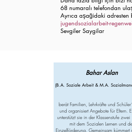
Daha fazla bilgi için bizi
68 numaralı telefondan ulaş
Ayrıca aşağidaki adresten b
jugendsozialarbeit-regenw
Sevgiler Saygilar
Bahar Aslan
(B
.A. Soziale Arbei
t & M
.
A. Sozialma
berät Familien, Lehrkräfte und Schüle
und organisiert Angebote für Eltern. 
unterstützt sie in der Klassenstufe zwei 
mit dem Sozialen Lernen und de
Einzelförderung. Gemeinsam kümmert 