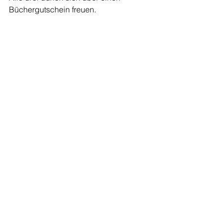
Büchergutschein freuen.
Schulische Aktivitäten
Alle ansehen
Aktuelle Beiträge