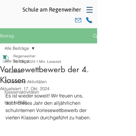
Schule am
Regenweiher
Beitrag
Alle Beiträge
Regenweiher
Alle Beiträge
16. Okt. 2024
1 Min. Lesezeit
Vorlesewettbewerb der 4.
Aktuelles
Klassen
Schulische Aktivitäten
Aktualisiert:
17. Okt. 2024
Klassenaktivitäten
Es ist wieder soweit! Wir freuen uns, 
Hort (eFöB)
auch dieses Jahr den alljährlichen 
schulinternen Vorlesewettbewerb der 
vierten Klassen durchgeführt zu haben.