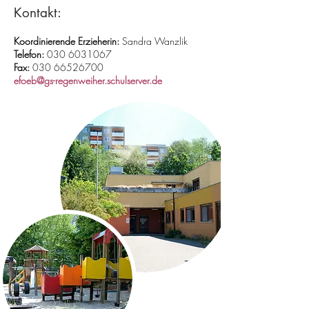
Kontakt:
Koordinierende Erzieherin:
Sandra Wanzlik
Telefon:
030 6031067
Fax:
030 66526700
efoeb@gs-regenweiher.schulserver.de