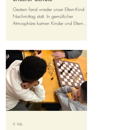
Gestern fand wieder unser Eltern-Kind-
Nachmittag statt. In gemütlicher
Atmosphäre kamen Kinder und Eltern
zusammen, um gemeinsam kreativ zu
sein und eine schöne Zeit miteinander zu
verbringen. Passend zum bald
kommenden Frühling und zur Osterzeit
wurden fröhliche, bunte Bastelarbeiten
gestaltet. Mit viel Freude und Fantasie
entstanden kleine Kunstwerke, die die
Vorfreude auf die neue Jahreszeit wecken.
Und unsere frisch gebackenen Waffeln
durften natürlich auch diesmal nicht
9. Feb.