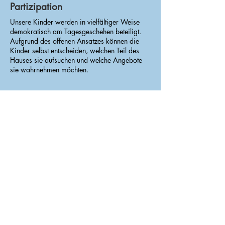
Partizipation
Unsere Kinder werden in vielfältiger Weise
demokratisch am Tagesgeschehen beteiligt.
Aufgrund des offenen Ansatzes können die
Kinder selbst entscheiden, welchen Teil des
Hauses sie aufsuchen und welche Angebote
sie wahrnehmen möchten.
Praktikum
Unser Team betreut regelmäßig
Praktikant:innen in den verschiedenen Stufen
der Erzieher:innenausbildung.
Ansprechperson für Bewerbungen für einen
Praktikumsplatz ist Frau Wanzlik.
Telefon:
030 6031067
efoeb@gs-regenweiher.schulserver.de
Schulweg
Nach der Einschulung wird mit den Kindern
während eines individuell festgelegten