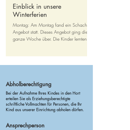
Einblick in unsere
Winterferien
Montag: Am Montag fand ein Schach-
Angebot statt. Dieses Angebot ging die
ganze Woche über. Die Kinder lernten
neue Spielzüge und Strategien kennen.
Dabei wurden Konzentration und
logisches Denken gefördert. Dienstag: Am
Dienstag ging es ins Kino. Gemeinsam
schauten wir den Film Charlie der
Superhund. Die Kinder hatten viel Spaß
Abholberechtigung
Unsere Hortbetreuung von
und lachten gemeinsam. Mittwoch: Am
Bei der Aufnahme Ihres Kindes in den Hort
Mittwoch besuchten wir das FEZ. Beim
A bis Z
erteilen Sie als Erziehungsberechtigte
märchenhaften Mitspielevent wurde
schriftliche Vollmachten für Personen, die Ihr
gebastelt, gewebt, mit Ton gearbeitet und
Kind aus unserer Einrichtung abholen dürfen.
e
Ansprechperson