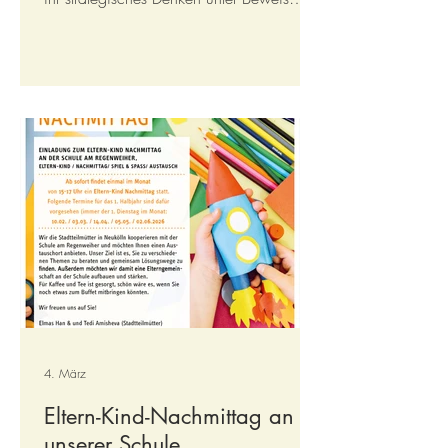
stellen und neue Spielzüge erlernen.
Dabei wurden Konzentration und
logisches Denken gefördert. Dienstag: Am
Dienstag wurde ein Elfer-Raus-Turnier
durchgeführt. Anschließend bastelten die
Kinder ein Osterkörbchen für die
Ostereiersuche am Donnerstag. Der Tag
war geprägt von Bewegung und
kreativem Arbeiten. Mittwoch: Am
Mittwoch bemalten die Kinder gemeinsam
Ost
4. März
Eltern-Kind-Nachmittag an
unserer Schule