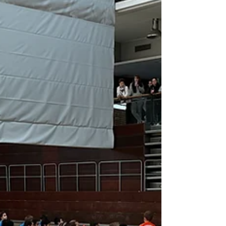
kamen dann in das Finale, bei dem Kopf an
Kopf auf 50m um den Pokal der schnellen
Socke 2026 gesprintet wurde. Von unseren 8
Kindern, konnte Umut (6B) am Finallauf
teilnehmen und wurde der 6. schnellste Junge
Neuköllns aus