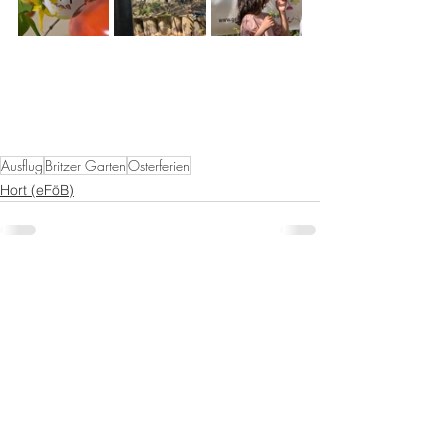
Ausflug
Britzer Garten
Osterferien
Hort (eFöB)
Alle ansehen
Aktuelle Beiträge