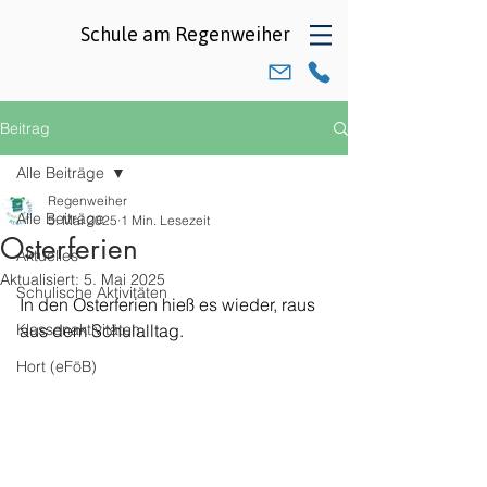
Schule am
Regenweiher
Beitrag
Alle Beiträge
Regenweiher
Alle Beiträge
5. Mai 2025
1 Min. Lesezeit
Osterferien
Aktuelles
Aktualisiert:
5. Mai 2025
Schulische Aktivitäten
In den Osterferien hieß es wieder, raus 
Klassenaktivitäten
aus dem Schulalltag. 
Hort (eFöB)