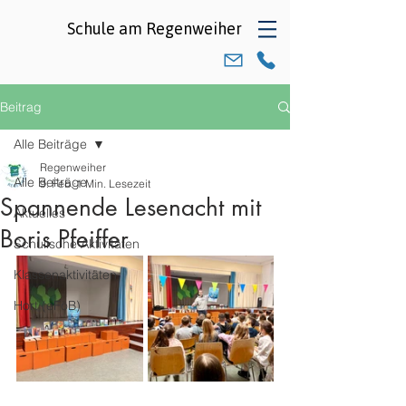
Schule am
Regenweiher
Beitrag
Alle Beiträge
Regenweiher
Alle Beiträge
9. Feb.
1 Min. Lesezeit
Spannende Lesenacht mit
Aktuelles
Boris Pfeiffer
Schulische Aktivitäten
Klassenaktivitäten
Hort (eFöB)