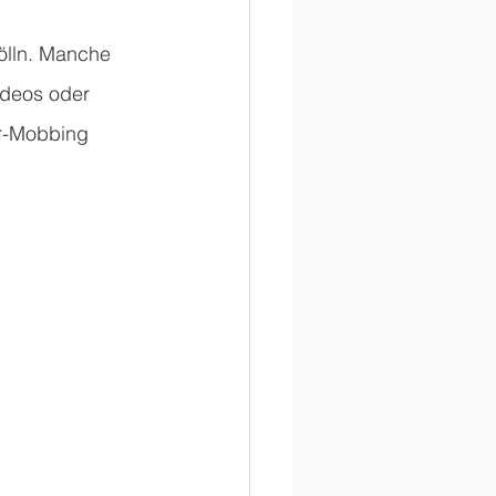
lln. Manche 
ideos oder 
r-Mobbing 