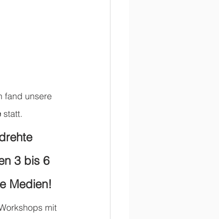
n fand unsere 
e
 statt. 
drehte 
en 3 bis 6 
le Medien!
 Workshops mit 