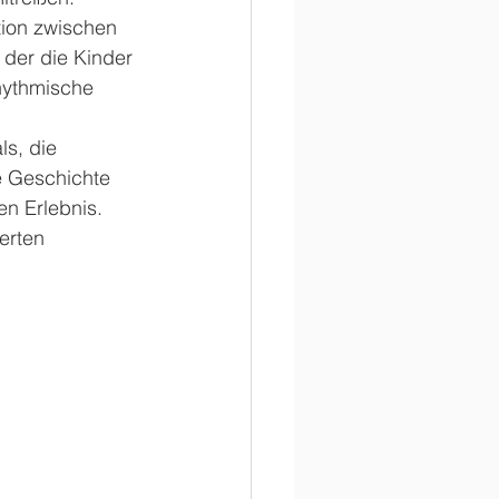
ion zwischen  
der die Kinder 
hythmische 
s, die 
e Geschichte 
n Erlebnis. 
erten 