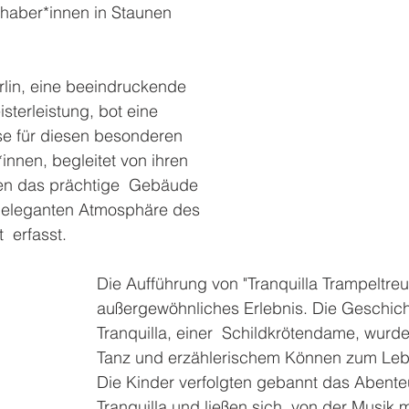
bhaber*innen in Staunen 
lin, eine beeindruckende 
sterleistung, bot eine 
se für diesen besonderen 
innen, begleitet von ihren 
ten das prächtige  Gebäude 
 eleganten Atmosphäre des 
  erfasst.
Die Aufführung von "Tranquilla Trampeltreu"
außergewöhnliches Erlebnis. Die Geschich
Tranquilla, einer  Schildkrötendame, wurde
Tanz und erzählerischem Können zum Leb
Die Kinder verfolgten gebannt das Abente
Tranquilla und ließen sich  von der Musik m