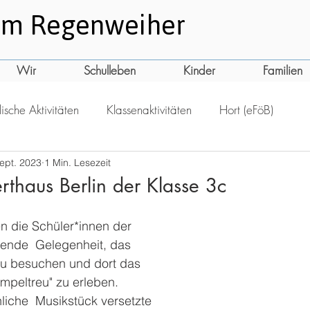
am
Regenweiher
Wir
Schulleben
Kinder
Familien
ische Aktivitäten
Klassenaktivitäten
Hort (eFöB)
ept. 2023
1 Min. Lesezeit
thaus Berlin der Klasse 3c
n die Schüler*innen der 
gende  Gelegenheit, das 
zu besuchen und dort das 
ampeltreu" zu erleben. 
iche  Musikstück versetzte 