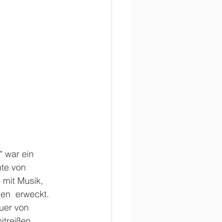
 war ein  
te von 
 mit Musik, 
en  erweckt.
uer von 
itreißen. 