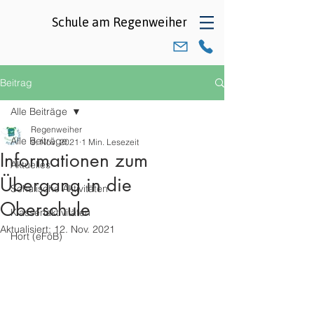
Schule am
Regenweiher
Beitrag
Alle Beiträge
Regenweiher
Alle Beiträge
9. Nov. 2021
1 Min. Lesezeit
Informationen zum
Aktuelles
Übergang in die
Schulische Aktivitäten
Oberschule
Klassenaktivitäten
Aktualisiert:
12. Nov. 2021
Hort (eFöB)