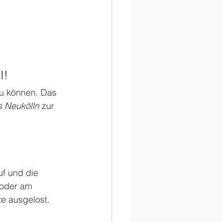
I!
zu können. Das 
s Neukölln
 zur 
f und die 
 oder am 
ze ausgelost.